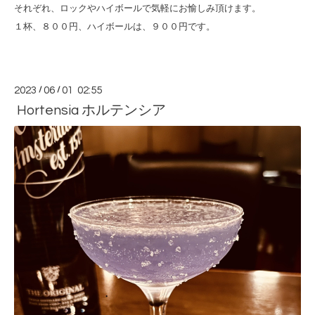
それぞれ、ロックやハイボールで気軽にお愉しみ頂けます。
１杯、８００円、
ハイボールは、９００円です。
2023
/
06
/
01 02:55
Hortensia ホルテンシア