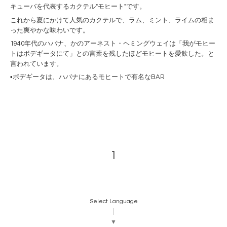
キューバを代表するカクテル"モヒート"です。
これから夏にかけて人気のカクテルで、ラム、ミント、ライムの相ま
った爽やかな味わいです。
1940年代のハバナ、かのアーネスト・ヘミングウェイは「我がモヒー
トはボデギータにて」との言葉を残したほどモヒートを愛飲した。と
言われています。
▪️ボデギータは、ハバナにあるモヒートで有名なBAR
1
Select Language
▼