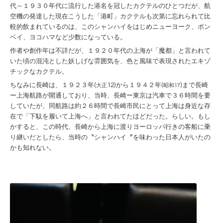
代～１９３０年代に流行した港名を冠したカクテルのひとつだが、航
空機の発達した現在こうした「港町」カクテルも次第に忘れられて比
較的飲まれているのは、このシャンハイをはじめニューヨーク、ボン
ベイ、ヨコハマなど少数になっている。
作者や創作年は不詳だが、１９２０年代の上海が「魔都」と言われて
いた頃の混沌とした妖しげな雰囲気を、色と風味で表現されたエキゾ
チックなカクテル
。
ちなみに長崎は、１９２３年(
12)から１９４２年(
)まで長崎
大正
昭和17
ー上海航路が開通しており、当時、長崎ー東京は汽車で３６時間を要
していたが、同航路は約２６時間で長崎市民にとって上海は身近な存
在で「下駄を履いて上海へ」と言われてたほどだった。らしい。もし
かすると、この時代、長崎から上海に渡りヨーロッパ行きの客船に乗
り継いだとしたら、当時の〝シャンハイ〞を味わった日本人がいたの
かも知れない。