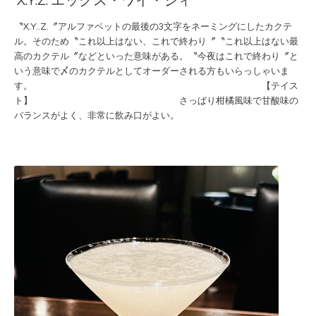
X.Y.Z. エックス・ワイ・ジィ
〝X.Y..Z.〞アルファベットの最後の3文字をネーミングにしたカクテ
ル。そのため〝これ以上はない、これで終わり〞〝これ以上はない最
高のカクテル〞などといった意味がある。〝今夜はこれで終わり〞と
いう意味で〆のカクテルとしてオーダーされる方もいらっしゃいま
す。
【テイス
ト】
さっぱり柑橘風味で甘酸味の
バランスがよく、非常に飲み口がよい。