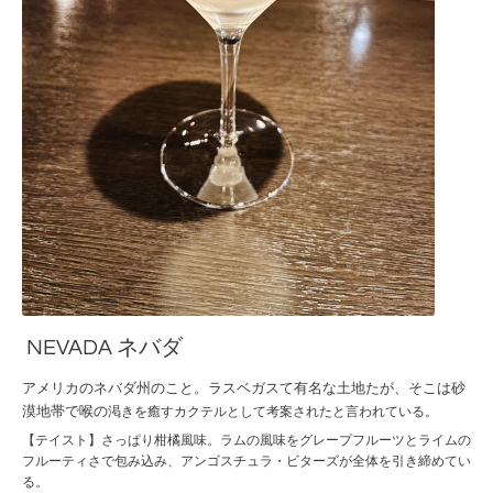
NEVADA ネバダ
アメリカのネバダ州のこと。ラスベガスて有名な土地たが、そこは砂
漠
地帯で喉の
渇きを癒すカクテルとして考案されたと言われている。
【テイスト】さっぱり柑橘風味。ラムの風味をグレープフルーツとライムの
フルーティさで包み込み、アンゴスチュラ・ビターズが全体を引き締めてい
る。